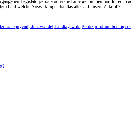
ergangenen Legislaturperiode unter die Lupe genommen und für euch auf
nige) Und welche Auswirkungen hat das alles auf unsere Zukunft?
der saale
,
jugend
,
klimawandel
,
Landtagswahl
,
Politik
,
rundfunkbeitrag
,
sp
ng?