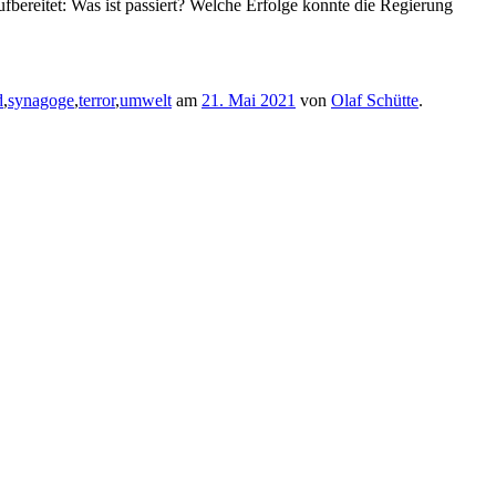
bereitet: Was ist passiert? Welche Erfolge konnte die Regierung
d
,
synagoge
,
terror
,
umwelt
am
21. Mai 2021
von
Olaf Schütte
.