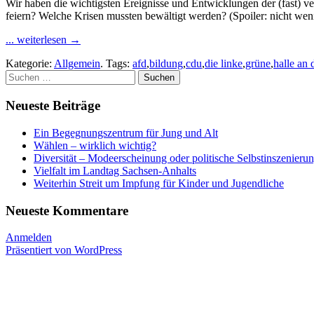
Wir haben die wichtigsten Ereignisse und Entwicklungen der (fast) v
feiern? Welche Krisen mussten bewältigt werden? (Spoiler: nicht we
... weiterlesen
→
Kategorie:
Allgemein
. Tags:
afd
,
bildung
,
cdu
,
die linke
,
grüne
,
halle an 
Suchen
nach:
Neueste Beiträge
Ein Begegnungszentrum für Jung und Alt
Wählen – wirklich wichtig?
Diversität – Modeerscheinung oder politische Selbstinszenieru
Vielfalt im Landtag Sachsen-Anhalts
Weiterhin Streit um Impfung für Kinder und Jugendliche
Neueste Kommentare
Anmelden
Präsentiert von WordPress